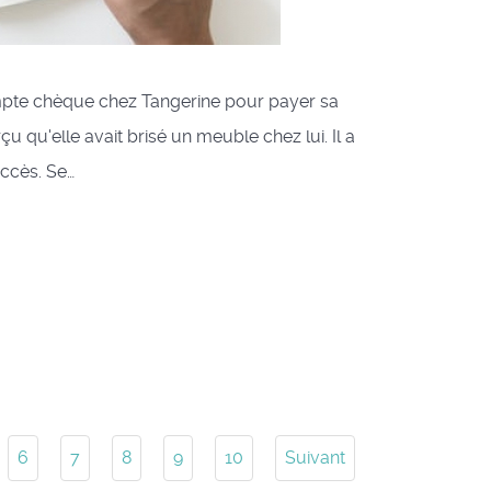
compte chèque chez Tangerine pour payer sa
 qu'elle avait brisé un meuble chez lui. Il a
uccès. Se…
6
7
8
9
10
Suivant